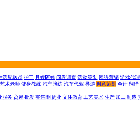
生活配送员
护工
月嫂阿姨
问卷调查
活动策划
网络营销
游戏代理
艺术老师
健身教练
汽车陪练
汽车代驾
导游
创意策划
会计
翻译
业服务
贸易|批发|零售|租赁业
文体教育|工艺美术
生产|加工|制造