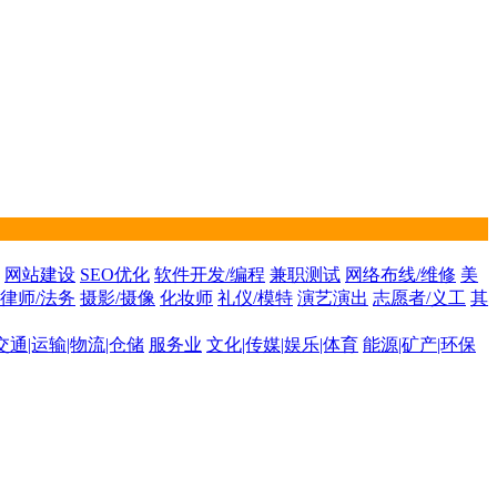
网站建设
SEO优化
软件开发/编程
兼职测试
网络布线/维修
美
律师/法务
摄影/摄像
化妆师
礼仪/模特
演艺演出
志愿者/义工
其
交通|运输|物流|仓储
服务业
文化|传媒|娱乐|体育
能源|矿产|环保