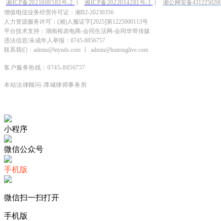
湘ICP备2021009583号-2
丨
湘ICP备2022014281号-1
丨
湘公网安备4312250200
增值电信业务经营许可证：湘B2-20230356
人力资源服务许可：(湘)人服证字[2025]第1225000113号
平台技术支持：湖南裕农电商-会同生活网-会同华哥传媒
违法信息/未成年人举报：0745-8856757
联系我们：admin@htynds.com
丨
admin@huitonglive.com
客户服务热线：0745-8856757
本站法律顾问-潭城律师事务所
小程序
微信公众号
手机版
微信扫一扫打开
手机版