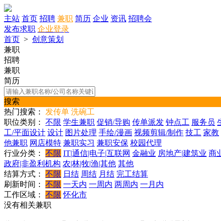
主站
首页
招聘
兼职
简历
企业
资讯
招聘会
发布求职
企业登录
首页
>
创意策划
兼职
招聘
兼职
简历
搜索
热门搜索：
发传单
洗碗工
职位类别：
不限
学生兼职
促销/导购
传单派发
钟点工
服务员
工/平面设计
设计
图片处理
手绘/漫画
视频剪辑/制作
技工
家教
他兼职
网店模特
兼职实习
兼职安保
校园代理
行业分类：
不限
IT|通信|电子|互联网
金融业
房地产|建筑业
商
政府|非盈利机构
农|林|牧|渔|其他
其他
结算方式：
不限
日结
周结
月结
完工结算
刷新时间：
不限
一天内
一周内
两周内
一月内
工作区域：
不限
怀化市
没有相关兼职