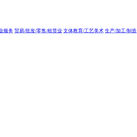
业服务
贸易/批发/零售/租赁业
文体教育/工艺美术
生产/加工/制造