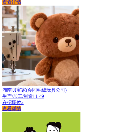
查看详情
湖南贝宝家(会同毛绒玩具公司)
生产/加工/制造
|
1-49
在招职位
2
查看详情