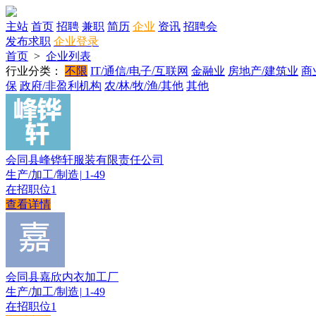
主站
首页
招聘
兼职
简历
企业
资讯
招聘会
发布求职
企业登录
首页
>
企业列表
行业分类：
不限
IT/通信/电子/互联网
金融业
房地产/建筑业
商
保
政府/非盈利机构
农/林/牧/渔/其他
其他
会同县峰铧轩服装有限责任公司
生产/加工/制造
|
1-49
在招职位
1
查看详情
会同县嘉欣内衣加工厂
生产/加工/制造
|
1-49
在招职位
1