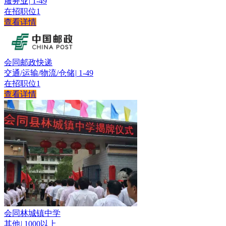
服务业
|
1-49
在招职位
1
查看详情
会同邮政快递
交通/运输/物流/仓储
|
1-49
在招职位
1
查看详情
会同林城镇中学
其他
|
1000以上