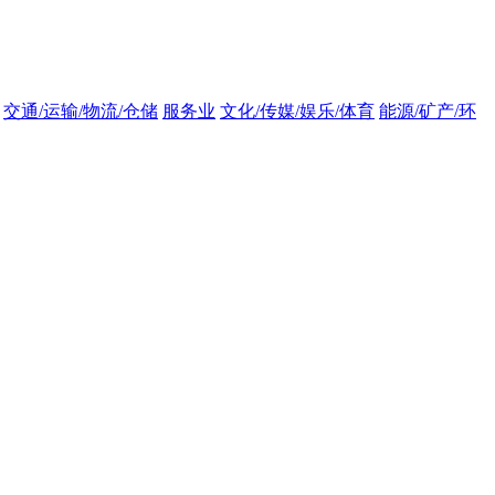
交通/运输/物流/仓储
服务业
文化/传媒/娱乐/体育
能源/矿产/环