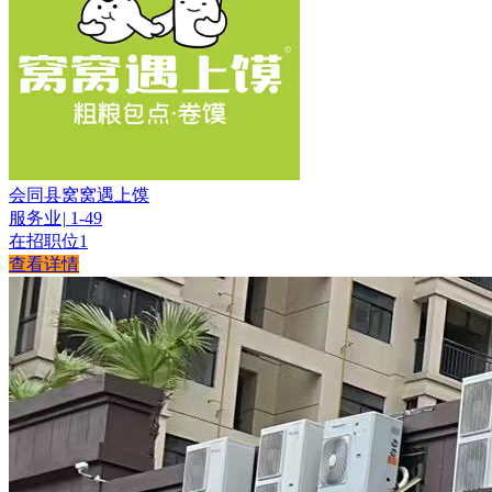
会同县窝窝遇上馍
服务业
|
1-49
在招职位
1
查看详情