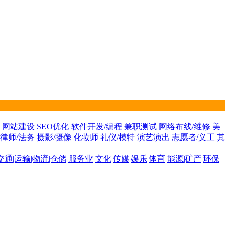
网站建设
SEO优化
软件开发/编程
兼职测试
网络布线/维修
美
律师/法务
摄影/摄像
化妆师
礼仪/模特
演艺演出
志愿者/义工
其
交通|运输|物流|仓储
服务业
文化|传媒|娱乐|体育
能源|矿产|环保