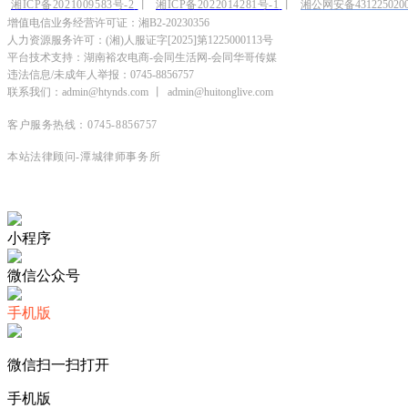
湘ICP备2021009583号-2
丨
湘ICP备2022014281号-1
丨
湘公网安备4312250200
增值电信业务经营许可证：湘B2-20230356
人力资源服务许可：(湘)人服证字[2025]第1225000113号
平台技术支持：湖南裕农电商-会同生活网-会同华哥传媒
违法信息/未成年人举报：0745-8856757
联系我们：admin@htynds.com
丨
admin@huitonglive.com
客户服务热线：0745-8856757
本站法律顾问-潭城律师事务所
小程序
微信公众号
手机版
微信扫一扫打开
手机版