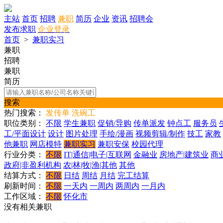
主站
首页
招聘
兼职
简历
企业
资讯
招聘会
发布求职
企业登录
首页
>
兼职实习
兼职
招聘
兼职
简历
搜索
热门搜索：
发传单
洗碗工
职位类别：
不限
学生兼职
促销/导购
传单派发
钟点工
服务员
工/平面设计
设计
图片处理
手绘/漫画
视频剪辑/制作
技工
家教
他兼职
网店模特
兼职实习
兼职安保
校园代理
行业分类：
不限
IT|通信|电子|互联网
金融业
房地产|建筑业
商
政府|非盈利机构
农|林|牧|渔|其他
其他
结算方式：
不限
日结
周结
月结
完工结算
刷新时间：
不限
一天内
一周内
两周内
一月内
工作区域：
不限
怀化市
没有相关兼职