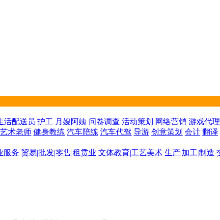
生活配送员
护工
月嫂阿姨
问卷调查
活动策划
网络营销
游戏代理
艺术老师
健身教练
汽车陪练
汽车代驾
导游
创意策划
会计
翻译
业服务
贸易|批发|零售|租赁业
文体教育|工艺美术
生产|加工|制造